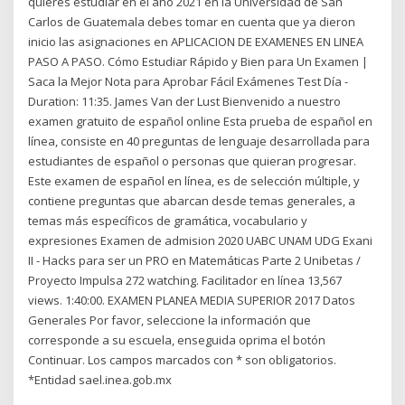
quieres estudiar en el año 2021 en la Universidad de San
Carlos de Guatemala debes tomar en cuenta que ya dieron
inicio las asignaciones en APLICACION DE EXAMENES EN LINEA
PASO A PASO. Cómo Estudiar Rápido y Bien para Un Examen |
Saca la Mejor Nota para Aprobar Fácil Exámenes Test Día -
Duration: 11:35. James Van der Lust Bienvenido a nuestro
examen gratuito de español online Esta prueba de español en
línea, consiste en 40 preguntas de lenguaje desarrollada para
estudiantes de español o personas que quieran progresar.
Este examen de español en línea, es de selección múltiple, y
contiene preguntas que abarcan desde temas generales, a
temas más específicos de gramática, vocabulario y
expresiones Examen de admision 2020 UABC UNAM UDG Exani
II - Hacks para ser un PRO en Matemáticas Parte 2 Unibetas /
Proyecto Impulsa 272 watching. Facilitador en línea 13,567
views. 1:40:00. EXAMEN PLANEA MEDIA SUPERIOR 2017 Datos
Generales Por favor, seleccione la información que
corresponde a su escuela, enseguida oprima el botón
Continuar. Los campos marcados con * son obligatorios.
*Entidad sael.inea.gob.mx