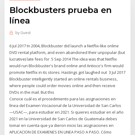
Blockbusters prueba en
línea
by
Guest
6 Jul 2017 In 2004, Blockbuster did launch a Netflix-like online
DVD rental platform, and even abandoned their unpopular (but
lucrative) late fees for 5 Sep 2014 The idea was that Netflix
would run Blockbuster's brand online and Antioco's firm would
promote Netflix in its stores. Hastings got laughed out 3 Jul 2017
Blockbuster intelligently started an online rentals business,
where people could order movies online and then receive
DVDs in the mail. But this
Conoce cuál es el procedimiento para las asignaciones en
línea del Examen Vocacional de la Universidad de San Carlos
—USAC—, para estudiar en 2021. Si quieres estudiar en el año
2021 en la Universidad de San Carlos de Guatemala debes
tomar en cuenta que ya dieron inicio las asignaciones en
APLICACION DE EXAMENES EN LINEA PASO A PASO. Cómo