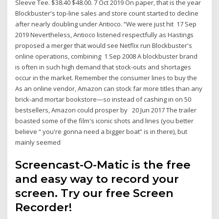
Sleeve Tee. $38.40 $48.00. 7 Oct 2019 On paper, that is the year
Blockbuster's top-line sales and store count started to decline
after nearly doubling under Antioco. “We were just hit 17 Sep
2019 Nevertheless, Antioco listened respectfully as Hastings
proposed a merger that would see Netflix run Blockbuster's
online operations, combining 1 Sep 2008 A blockbuster brand
is often in such high demand that stock-outs and shortages
occur in the market. Remember the consumer lines to buy the
As an online vendor, Amazon can stock far more titles than any
brick-and mortar bookstore—so instead of cashing in on 50
bestsellers, Amazon could prosper by 20 Jun 2017 The trailer
boasted some of the film's iconic shots and lines (you better
believe “ you're gonna need a bigger boat” is in there), but
mainly seemed
Screencast-O-Matic is the free
and easy way to record your
screen. Try our free Screen
Recorder!